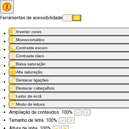
Saltar para o conteúdo principal
Ferramentas de acessibilidade
Inverter cores
Monocromático
Contraste escuro
Contraste claro
Baixa saturação
Alta saturação
Destacar ligações
Destacar cabeçalhos
Leitor de ecrã
Modo de leitura
Ampliação de conteúdos
100
%
Tamanho de letra
100
%
Altura de linha
100
%