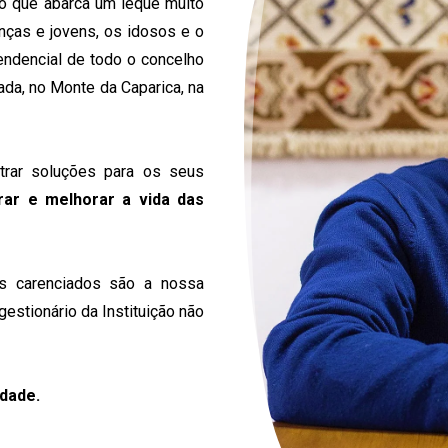
ão que abarca um leque muito
nças e jovens, os idosos e o
endencial de todo o concelho
da, no Monte da Caparica, na
rar soluções para os seus
irar e melhorar a vida das
s carenciados são a nossa
gestionário da Instituição não
idade.