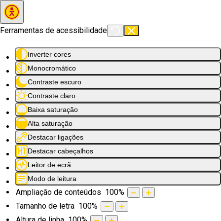
Saltar para o conteúdo principal
Ferramentas de acessibilidade
Inverter cores
Monocromático
Contraste escuro
Contraste claro
Baixa saturação
Alta saturação
Destacar ligações
Destacar cabeçalhos
Leitor de ecrã
Modo de leitura
Ampliação de conteúdos
100
%
Tamanho de letra
100
%
Altura de linha
100
%