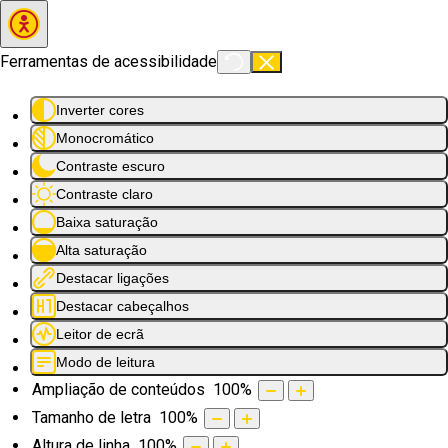
Saltar para o conteúdo principal
Ferramentas de acessibilidade
Inverter cores
Monocromático
Contraste escuro
Contraste claro
Baixa saturação
Alta saturação
Destacar ligações
Destacar cabeçalhos
Leitor de ecrã
Modo de leitura
Ampliação de conteúdos
100
%
Tamanho de letra
100
%
Altura de linha
100
%