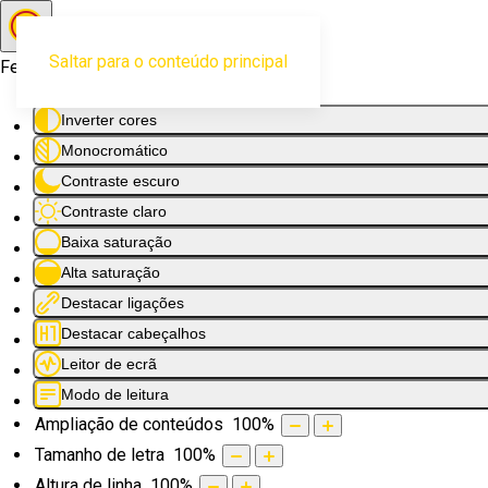
Saltar para o conteúdo principal
Ferramentas de acessibilidade
Inverter cores
Monocromático
Contraste escuro
Contraste claro
Baixa saturação
Alta saturação
Destacar ligações
Destacar cabeçalhos
Leitor de ecrã
Modo de leitura
Ampliação de conteúdos
100
%
Tamanho de letra
100
%
Altura de linha
100
%