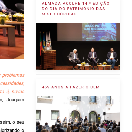
ALMADA ACOLHE 14.ª EDIÇÃO
DO DIA DO PATRIMÓNIO DAS
MISERICÓRDIAS
 problemas
cessidades,
469 ANOS A FAZER O BEM
to é, novas
ão, Joaquim
assim, o seu
lorizando o