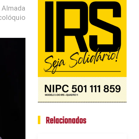
 Almada
colóquio
Relacionados