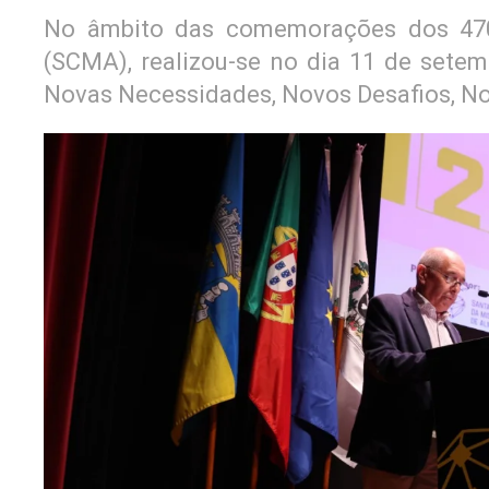
No âmbito das comemorações dos 470
(SCMA), realizou-se no dia 11 de sete
Novas Necessidades, Novos Desafios, N