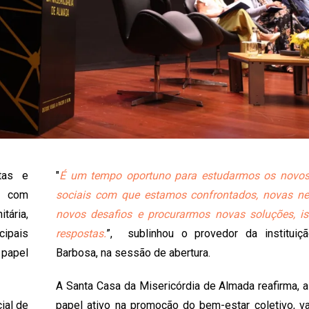
stas e
"
É um tempo oportuno para estudarmos os novos
, com
sociais com que estamos confrontados, novas ne
tária,
novos desafios e procurarmos novas soluções, is
ipais
respostas.
”, sublinhou o provedor da instituiç
 papel
Barbosa, na sessão de abertura.
A Santa Casa da Misericórdia de Almada reafirma, 
ial de
papel ativo na promoção do bem-estar coletivo, va