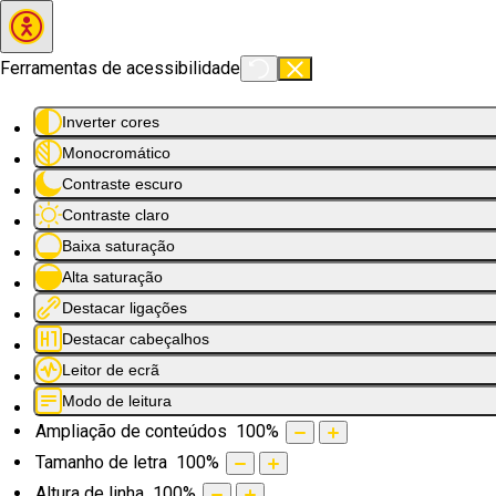
Saltar para o conteúdo principal
Ferramentas de acessibilidade
Inverter cores
Monocromático
Contraste escuro
Contraste claro
Baixa saturação
Alta saturação
Destacar ligações
Destacar cabeçalhos
Leitor de ecrã
Modo de leitura
Ampliação de conteúdos
100
%
Tamanho de letra
100
%
Altura de linha
100
%