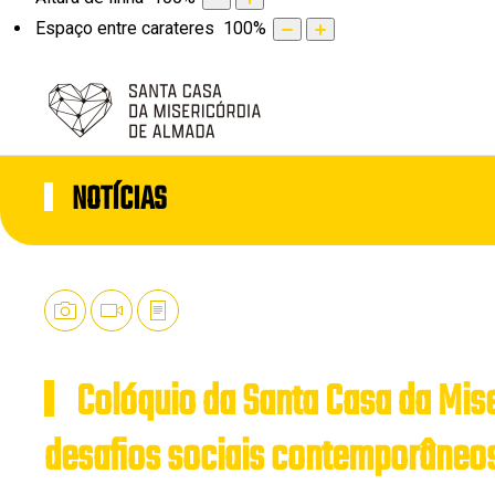
Espaço entre carateres
100
%
NOTÍCIAS
Colóquio da Santa Casa da Mise
desafios sociais contemporâneo