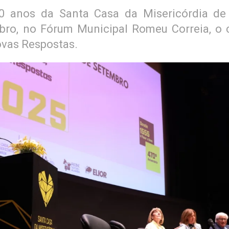
 anos da Santa Casa da Misericórdia de
mbro, no Fórum Municipal Romeu Correia, o 
ovas Respostas.