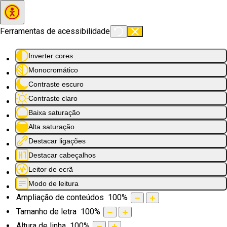
Saltar para o conteúdo principal
Ferramentas de acessibilidade
Inverter cores
Monocromático
Contraste escuro
Contraste claro
Baixa saturação
Alta saturação
Destacar ligações
Destacar cabeçalhos
Leitor de ecrã
Modo de leitura
Ampliação de conteúdos
100
%
Tamanho de letra
100
%
Altura de linha
100
%