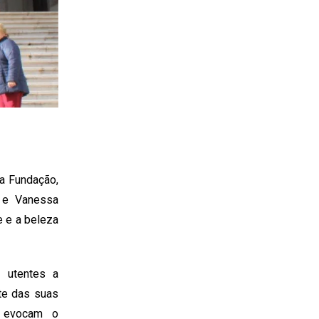
da Fundação,
o e Vanessa
e e a beleza
s utentes a
te das suas
e evocam o