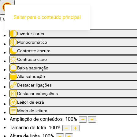
Saltar para o conteúdo principal
Ferramentas de acessibilidade
Inverter cores
Monocromático
Contraste escuro
Contraste claro
Baixa saturação
Alta saturação
Destacar ligações
Destacar cabeçalhos
Leitor de ecrã
Modo de leitura
Ampliação de conteúdos
100
%
Tamanho de letra
100
%
Altura de linha
100
%