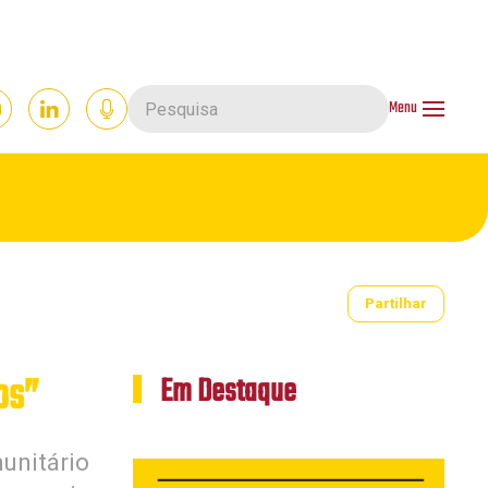
Menu
Partilhar
os”
Em Destaque
unitário