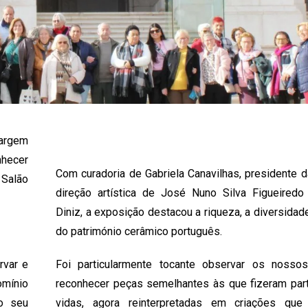
margem
nhecer
Com curadoria de Gabriela Canavilhas, presidente 
 Salão
direção artística de José Nuno Silva Figueired
Diniz, a exposição destacou a riqueza, a diversidad
do património cerâmico português.
rvar e
Foi particularmente tocante observar os nosso
omínio
reconhecer peças semelhantes às que fizeram par
 o seu
vidas, agora reinterpretadas em criações qu